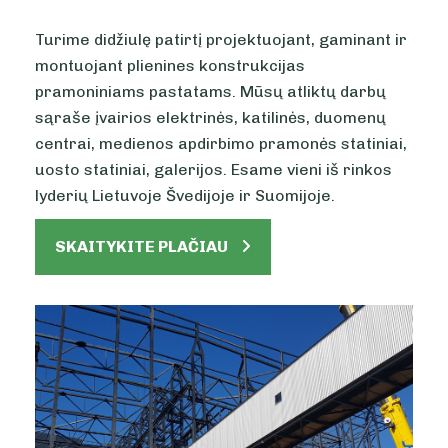
Turime didžiulę patirtį projektuojant, gaminant ir
montuojant plienines konstrukcijas
pramoniniams pastatams. Mūsų atliktų darbų
sąraše įvairios elektrinės, katilinės, duomenų
centrai, medienos apdirbimo pramonės statiniai,
uosto statiniai, galerijos. Esame vieni iš rinkos
lyderių Lietuvoje Švedijoje ir Suomijoje.
SKAITYKITE PLAČIAU