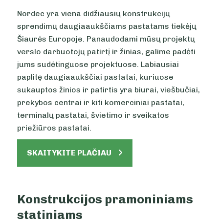
Nordec yra viena didžiausių konstrukcijų
sprendimų daugiaaukščiams pastatams tiekėjų
Šiaurės Europoje.
Panaudodami
mūsų projektų
verslo darbuotojų patirtį ir žinias, galime padėti
jums sudėtinguose projektuose. L
abiausiai
paplitę daugiaaukščiai pastatai, kuriuose
sukauptos žinios ir patirtis yra biurai, viešbučiai,
prekybos centrai ir kiti komerciniai pastatai,
terminalų pastatai, švietimo ir sveikatos
priežiūros pastatai.
SKAITYKITE PLAČIAU
Konstrukcijos pramoniniams
statiniams