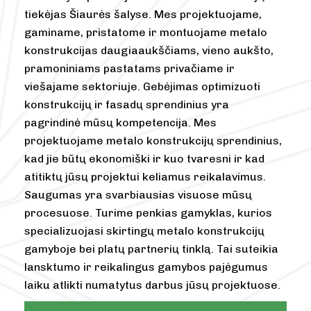
tiekėjas Šiaurės šalyse. Mes projektuojame,
gaminame, pristatome ir montuojame metalo
konstrukcijas daugiaaukščiams, vieno aukšto,
pramoniniams pastatams privačiame ir
viešajame sektoriuje. Gebėjimas optimizuoti
konstrukcijų ir fasadų sprendinius yra
pagrindinė mūsų kompetencija. Mes
projektuojame metalo konstrukcijų sprendinius,
kad jie būtų ekonomiški ir kuo tvaresni ir kad
atitiktų jūsų projektui keliamus reikalavimus.
Saugumas yra svarbiausias visuose mūsų
procesuose. Turime penkias gamyklas, kurios
specializuojasi skirtingų metalo konstrukcijų
gamyboje bei platų partnerių tinklą. Tai suteikia
lansktumo ir reikalingus gamybos pajėgumus
laiku atlikti numatytus darbus jūsų projektuose.