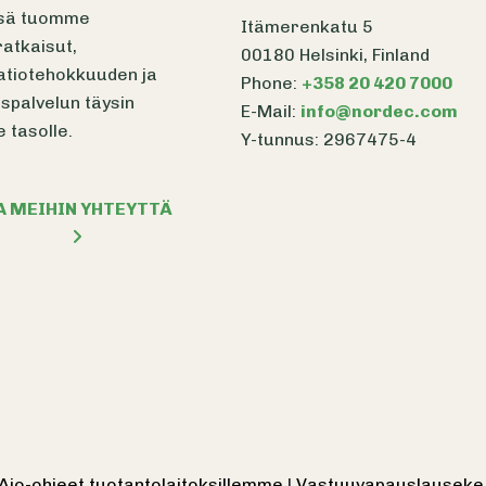
sä tuomme
Itämerenkatu 5
atkaisut,
00180 Helsinki, Finland
atiotehokkuuden ja
Phone:
+358 20 420 7000
spalvelun täysin
E-Mail:
info@nordec.com
e tasolle.
Y-tunnus: 2967475-4
A MEIHIN YHTEYTTÄ
Ajo-ohjeet tuotantolaitoksillemme
|
Vastuuvapauslausek