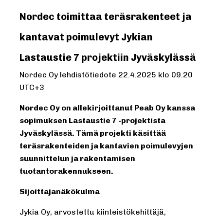
Nordec toimittaa teräsrakenteet ja
kantavat poimulevyt Jykian
Lastaustie 7 projektiin Jyväskylässä
Nordec
Oy lehdistötiedote
22
.4.2025 klo 09.
2
0
UTC+3
Nordec Oy on allekirjoittanut Peab Oy kanssa
sopimuksen Lastaustie 7 -projektista
Jyväskylässä. Tämä projekti käsittää
teräsrakenteiden ja kantavien poimulevyjen
suunnittelun ja rakentamisen
tuotantorakennukseen.
Sijoittajanäkökulma
Jykia Oy, arvostettu kiinteistökehittäjä,