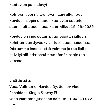
kantavien poimulevyt.
Kohteen asennukset ovat juuri alkaneet.
Nordecin sopimukseen kuuluvan osuuden
suunniteltu asennusaika on viikot 15–26/2025.
Nordec on innoissaan päästessään jälleen
kehittämään Jyväskylän teollisuusmaisemaa.
Odotamme innolla, että voimme jakaa lisää
päivityksiä edetessämme tämän projektin
kanssa.
Lisätietoja:
Vesa Vaihtamo, Nordec Oy, Senior Vice
President, Single Storey BU,
vesa.vaihtamo@nordec.com
, tel. +358 40 072
9097