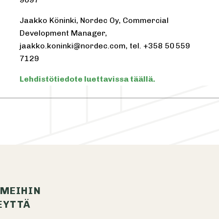
Jaakko Köninki, Nordec Oy, Commercial
Development Manager,
jaakko.koninki@nordec.com, tel. +358 50 559
7129
Lehdistötiedote luettavissa täällä.
 MEIHIN
EYTTÄ