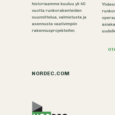
historiaamme kuuluu yli 40
Yhdes
vuotta runkorakenteiden
runkor
suunnittelua, valmistusta ja
opera
asennusta vaativimpiin
asiaka
rakennusprojekteihin.
uudell
OT
NORDEC.COM