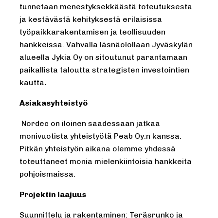
tunnetaan menestyksekkäästä toteutuksesta
ja kestävästä kehityksestä erilaisissa
työpaikkarakentamisen ja teollisuuden
hankkeissa. Vahvalla läsnäolollaan Jyväskylän
alueella Jykia Oy on sitoutunut parantamaan
paikallista taloutta strategisten investointien
kautta
.
Asiakasyhteistyö
Nordec on iloinen saadessaan jatkaa
monivuotista yhteistyötä Peab Oy:n kanssa.
Pitkän yhteistyön aikana olemme yhdessä
toteuttaneet monia mielenkiintoisia hankkeita
pohjoismaissa.
Projektin laajuus
Suunnittelu ja rakentaminen: Teräsrunko ja