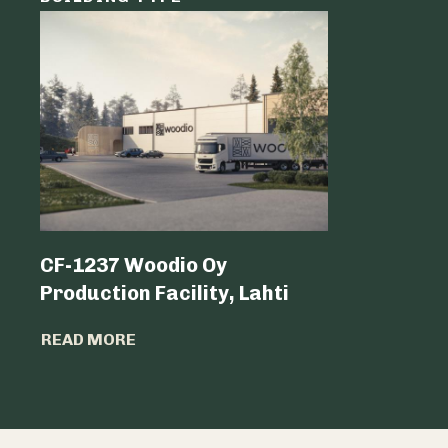
CF-1237 Woodio Oy
Shoppin
Production Facility, Lahti
READ MO
READ MORE