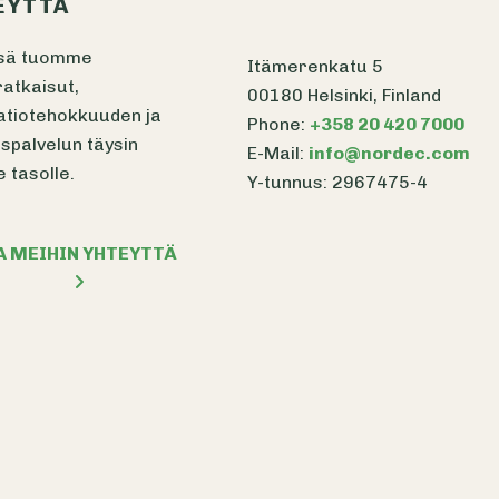
EYTTÄ
sä tuomme
Itämerenkatu 5
atkaisut,
00180 Helsinki, Finland
atiotehokkuuden ja
Phone:
+358 20 420 7000
spalvelun täysin
E-Mail:
info@nordec.com
e tasolle.
Y-tunnus: 2967475-4
A MEIHIN YHTEYTTÄ