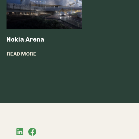
Nokia Arena
Parmari
Forssa
READ MORE
READ MO