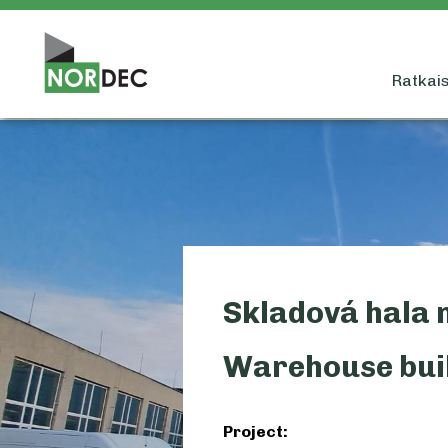
Ratkais
Skladová hala 
Warehouse bui
Project: