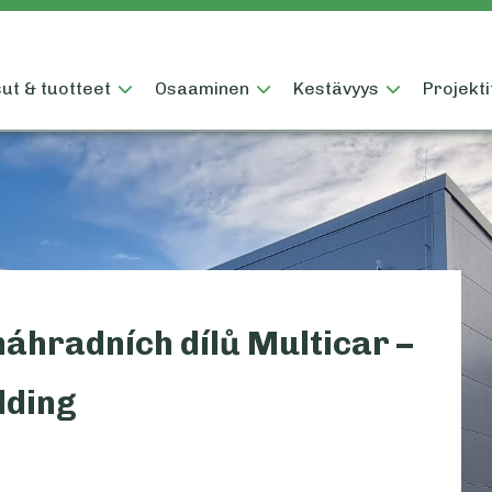
ut & tuotteet
Osaaminen
Kestävyys
Projekti
náhradních dílů Multicar –
lding