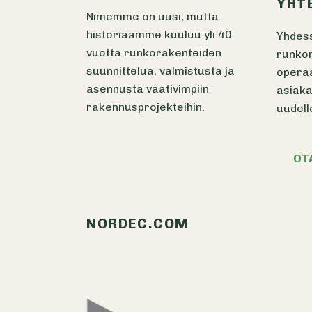
YHT
Nimemme on uusi, mutta
historiaamme kuuluu yli 40
Yhdes
vuotta runkorakenteiden
runkor
suunnittelua, valmistusta ja
opera
asennusta vaativimpiin
asiaka
rakennusprojekteihin.
uudell
OT
NORDEC.COM