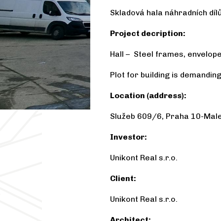
Skladová hala náhradních díl
Project decription:
Hall – Steel frames, envelope
Plot for building is demanding
Location (address):
Služeb 609/6, Praha 10-Male
Investor:
Unikont Real s.r.o.
Client:
Unikont Real s.r.o.
Architect: