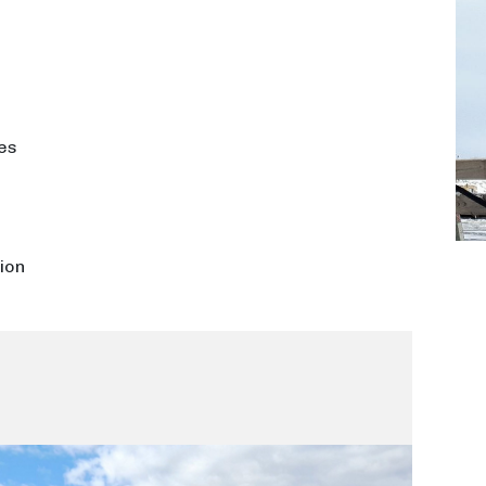
es
tion