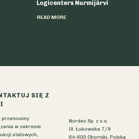
Logicenters Nurmijärvi
READ MORE
NTAKTUJ SIĘ Z
I
 przenosimy
Nordec Sp. z o.o.
zania w zakresie
Ul. Łukowska 7/9
ukcji stalowych,
64-600 Oborniki, Polska