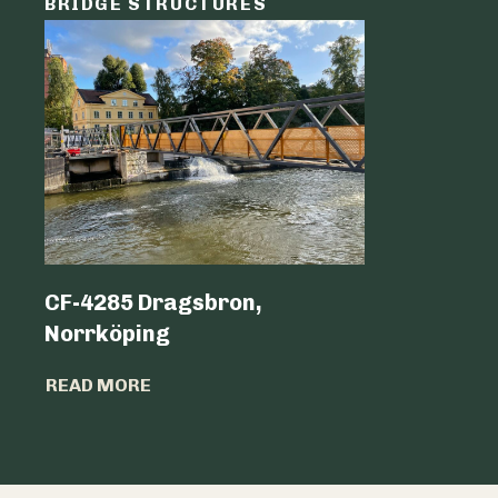
BRIDGE STRUCTURES
LOGIST
CF-4285 Dragsbron,
Logicen
Norrköping
READ MO
READ MORE