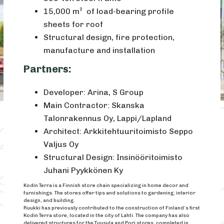
15,000 m² of load-bearing profile
sheets for roof
Structural design, fire protection,
manufacture and installation
Partners:
Developer: Arina, S Group
Main Contractor: Skanska
Talonrakennus Oy, Lappi/Lapland
Architect: Arkkitehtuuritoimisto Seppo
Valjus Oy
Structural Design: Insinööritoimisto
Juhani Pyykkönen Ky
Kodin Terra is a Finnish store chain specializing in home decor and
furnishings. The stores offer tips and solutions to gardening, interior
design, and building.
Ruukki has previously contributed to the construction of Finland’s first
Kodin Terra store, located in the city of Lahti. The company has also
delivered structures for the Tuusula and Pori stores, completed in