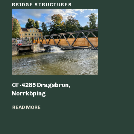
BRIDGE STRUCTURES
LOGIST
CF-4285 Dragsbron,
Logicen
Norrköping
READ MO
READ MORE