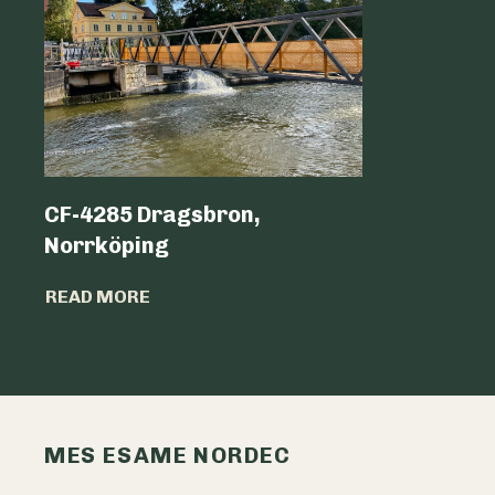
CF-4285 Dragsbron,
Logicen
Norrköping
READ MO
READ MORE
MES ESAME NORDEC