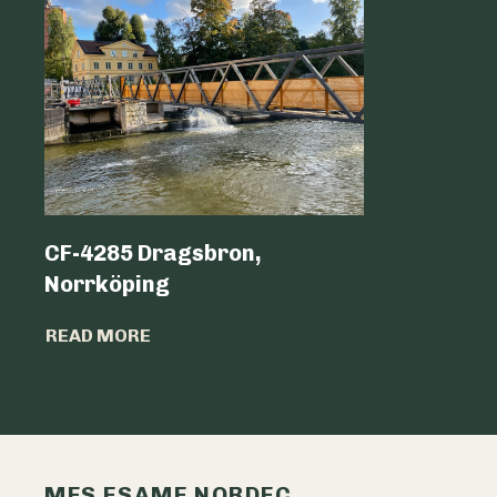
CF-4285 Dragsbron,
Logicen
Norrköping
READ MO
READ MORE
MES ESAME NORDEC