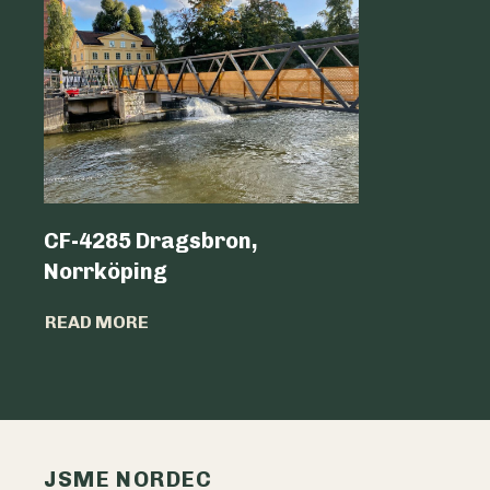
CF-4285 Dragsbron,
Logicen
Norrköping
READ MO
READ MORE
JSME NORDEC