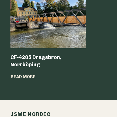
CF-4285 Dragsbron,
Logicen
Norrköping
READ MO
READ MORE
JSME NORDEC