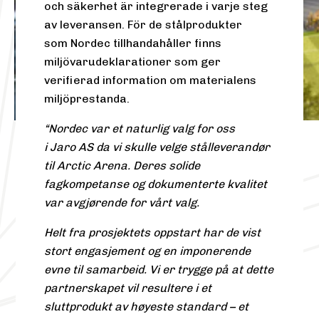
och säkerhet är integrerade i varje steg
av leveransen. För de stålprodukter
som Nordec tillhandahåller finns
miljövarudeklarationer som ger
verifierad information om materialens
miljöprestanda.
“Nordec var et naturlig valg for oss
i Jaro AS da vi skulle velge stålleverandør
til Arctic Arena. Deres solide
fagkompetanse og dokumenterte kvalitet
var avgjørende for vårt valg.
Helt fra prosjektets oppstart har de vist
stort engasjement og en imponerende
evne til samarbeid. Vi er trygge på at dette
partnerskapet vil resultere i et
sluttprodukt av høyeste standard – et