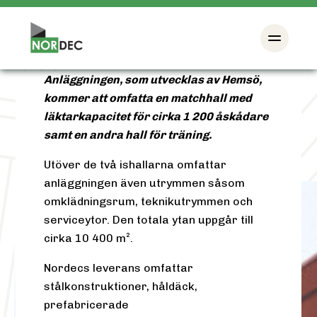
två ishallar vid Sätra idrottsplats i
Stockholm. Projektet genomförs på
uppdrag av SSEA Svensk
Samverkansentreprenadaktiebolag.
Anläggningen, som utvecklas av Hemsö,
kommer att omfatta en matchhall med
läktarkapacitet för cirka 1 200 åskådare
samt en andra hall för träning.
Etikett:
pressmeddelande
Utöver de två ishallarna omfattar
anläggningen även utrymmen såsom
omklädningsrum, teknikutrymmen och
serviceytor. Den totala ytan uppgår till
cirka 10 400 m².
Nordecs leverans omfattar
stålkonstruktioner, håldäck,
prefabricerade