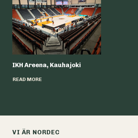
IKH Areena, Kauhajoki
Atria Sv
READ MORE
READ MO
VI ÄR NORDEC